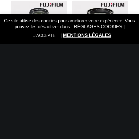
Ce site utilise des cookies pour améliorer votre expérience. Vous
pouvez les désactiver dans :
RÉGLAGES COOKIES
|
|
MENTIONS LÉGALES
J'ACCEPTE
FUJI XF 50-140mm f/2.8 R
FUJI XF 18-135 3.5-5.6 R
LM OIS WR
LM OIS WR
1.499,00
€
799,00
€