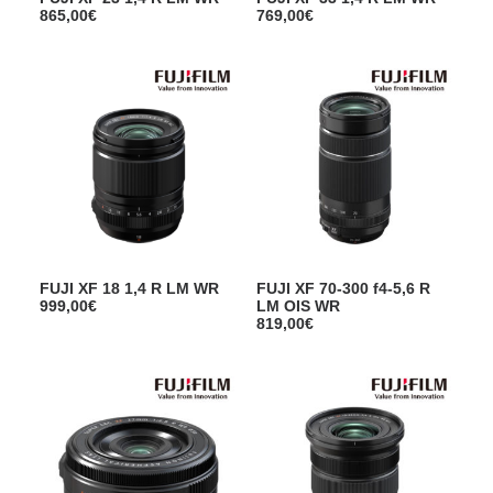
865,00
€
769,00
€
FUJI XF 18 1,4 R LM WR
FUJI XF 70-300 f4-5,6 R
999,00
€
LM OIS WR
819,00
€