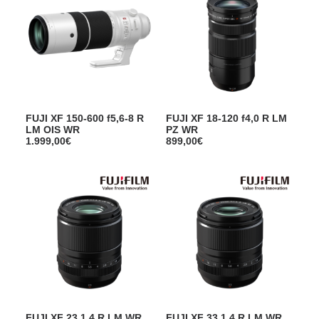
FUJI XF 150-600 f5,6-8 R
FUJI XF 18-120 f4,0 R LM
LM OIS WR
PZ WR
1.999,00
€
899,00
€
FUJI XF 23 1,4 R LM WR
FUJI XF 33 1,4 R LM WR