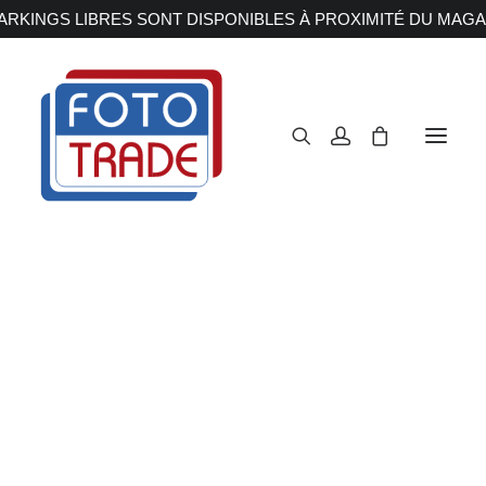
RKINGS LIBRES SONT DISPONIBLES À PROXIMITÉ DU MAGA
APPAREILS PHOTOS
Reflex
Hybride
Compact
Moyen format
OBJECTIFS
Canon
Nikon
Fujifilm
Sony
Irix
Olympus M.ZUIKO
Laowa