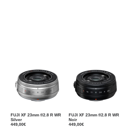
Films Couleur
Films Noir et Blanc
Appareil compact
Show filters
FUJI XF 23mm f/2.8 R WR
FUJI XF 23mm f/2.8 R WR
Silver
Noir
449,00
€
449,00
€