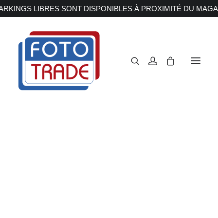
RKINGS LIBRES SONT DISPONIBLES À PROXIMITÉ DU MAGA
APPAREILS PHOTOS
Reflex
Hybride
Compact
EOS R5
Moyen format
OBJECTIFS
Canon
Nikon
Fujifilm
Accueil
Appareils Photos
Hybride
Canon
EOS R5
Sony
Irix
Olympus M.ZUIKO
Laowa