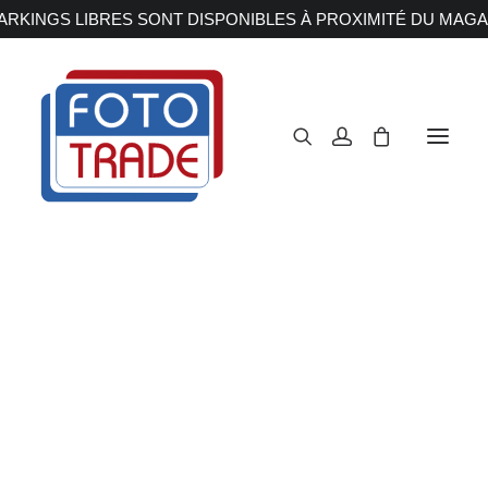
RKINGS LIBRES SONT DISPONIBLES À PROXIMITÉ DU MAGA
APPAREILS PHOTOS
Reflex
Hybride
Z5
Compact
Moyen format
OBJECTIFS
Canon
Nikon
Accueil
Appareils Photos
Hybride
Nikon
Z5
Fujifilm
Sony
Irix
Olympus M.ZUIKO
Laowa