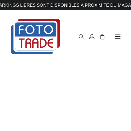
RKINGS LIBRES SONT DISPONIBLES À PROXIMITÉ DU MAGA
APPAREILS PHOTOS
Reflex
Hybride
Compact
D780
Moyen format
OBJECTIFS
Canon
Nikon
Fujifilm
Accueil
Appareils Photos
Reflex
Nikon
D780
Sony
Irix
Olympus M.ZUIKO
Laowa