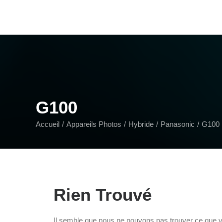
G100
Accueil
Appareils Photos
Hybride
Panasonic
G100
Rien Trouvé
Il semble que nous ne pouvons pas trouver ce que v