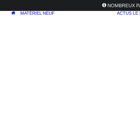
NOMBREUX PA
MATÉRIEL NEUF
ACTUS
LE
APPAREILS
PHOTOS
Reflex
Hybride
Compact
Moyen format
OBJECTIFS
Canon
Nikon
Fujifilm
Sony
Irix
Olympus
M.ZUIKO
Laowa
Panasonic