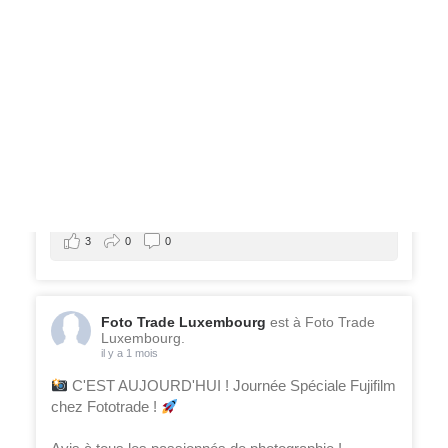
Films Couleur
Films Noir et Blanc
Appareil compact
Voir sur Facebook
·
Partager
3
0
0
Foto Trade Luxembourg
est à Foto Trade
Luxembourg.
il y a 1 mois
C'EST AUJOURD'HUI ! Journée Spéciale Fujifilm
chez Fototrade !