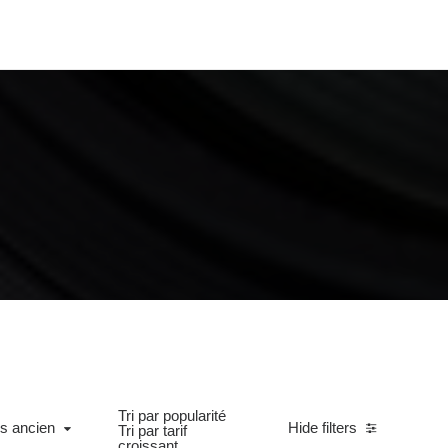
Tri par popularité
ncien
us ancien
Hide filters
Tri par tarif
croissant