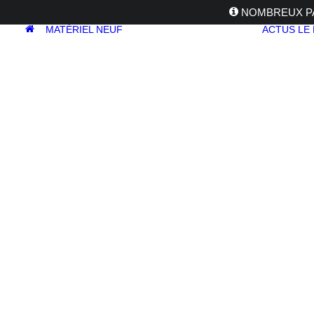
NOMBREUX PA
MATÉRIEL NEUF
ACTUS
LE
APPAREILS
PHOTOS
Reflex
Hybride
Compact
Moyen format
OBJECTIFS
Canon
Nikon
Fujifilm
Sony
Irix
Olympus
M.ZUIKO
Laowa
Panasonic