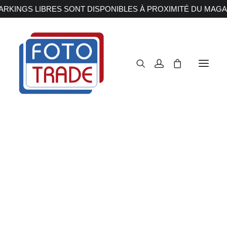
RKINGS LIBRES SONT DISPONIBLES À PROXIMITÉ DU MAGA
APPAREILS PHOTOS
Reflex
Hybride
Compact
EOS R50 V
Moyen format
OBJECTIFS
Canon
Nikon
Accueil
Appareils Photos
Hybride
Canon
Fujifilm
Sony
EOS R50 V
Irix
Olympus M.ZUIKO
Laowa