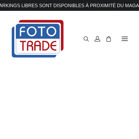
RKINGS LIBRES SONT DISPONIBLES À PROXIMITÉ DU MAGA
APPAREILS PHOTOS
Reflex
Hybride
Mamiya
Compact
Moyen format
OBJECTIFS
Canon
Nikon
Accueil
Accessoires
Mamiya
Fujifilm
Sony
Irix
Olympus M.ZUIKO
Laowa