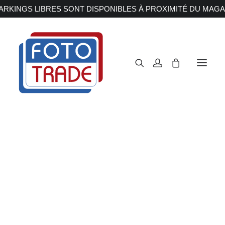
RKINGS LIBRES SONT DISPONIBLES À PROXIMITÉ DU MAGA
APPAREILS PHOTOS
Reflex
Hybride
Compact
Peak Design
Moyen format
OBJECTIFS
Canon
Nikon
Fujifilm
Accueil
Trépieds
Trépied
Peak Design
Sony
Irix
Olympus M.ZUIKO
Laowa