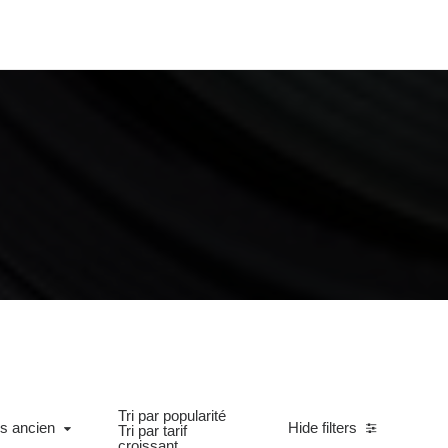
Tri par popularité
ncien
us ancien
Hide filters
Tri par tarif
croissant