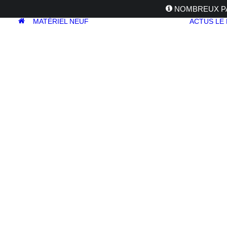
NOMBREUX PA
MATÉRIEL NEUF
ACTUS
LE
APPAREILS
PHOTOS
Reflex
Hybride
Compact
Moyen format
OBJECTIFS
Canon
Nikon
Fujifilm
Sony
Irix
Olympus
M.ZUIKO
Laowa
Panasonic