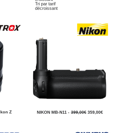
Tri par tarif
décroissant
ikon Z
L
L
NIKON MB-N11
399,00
€
359,00
€
L
e
e
e
p
p
p
r
r
r
i
i