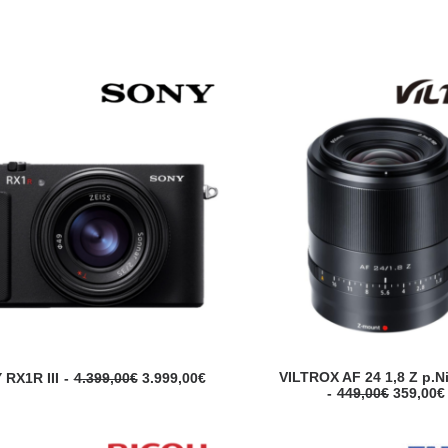
L
L
VILTROX AF 24 1,8 Z p.N
 RX1R III
4.399,00
€
3.999,00
€
L
e
e
449,00
€
359,00
€
e
p
p
p
r
r
r
i
i