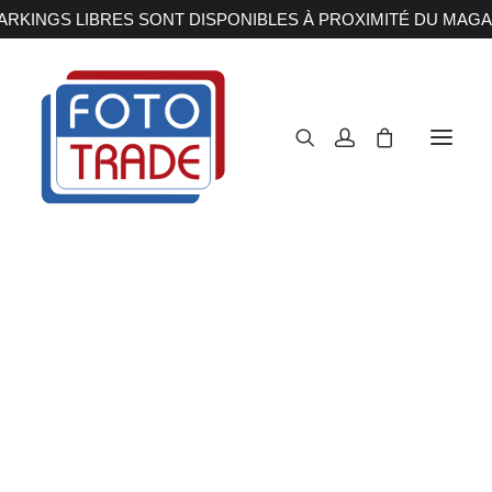
RKINGS LIBRES SONT DISPONIBLES À PROXIMITÉ DU MAGA
APPAREILS PHOTOS
Reflex
Hybride
Microphone
Compact
Moyen format
OBJECTIFS
Canon
Nikon
Accueil
Accessoires
Microphone
Fujifilm
Sony
Irix
Olympus M.ZUIKO
Laowa