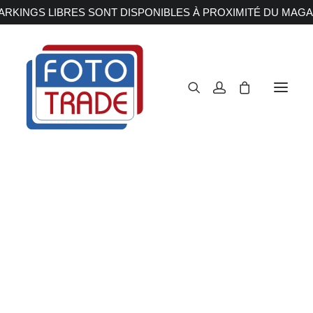
RKINGS LIBRES SONT DISPONIBLES À PROXIMITÉ DU MAGA
APPAREILS PHOTOS
Reflex
Hybride
Compact
Moyen format
OBJECTIFS
Canon
Nikon
Fujifilm
Sony
Irix
Olympus M.ZUIKO
CF EXPRESS
Laowa