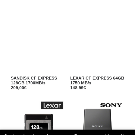
Films Couleur
99,99
€
169,00
€
Films Noir et Blanc
Appareil compact
SANDISK CF EXPRESS
LEXAR CF EXPRESS 64GB
128GB 1700MB/s
1750 MB/s
209,00
€
148,99
€