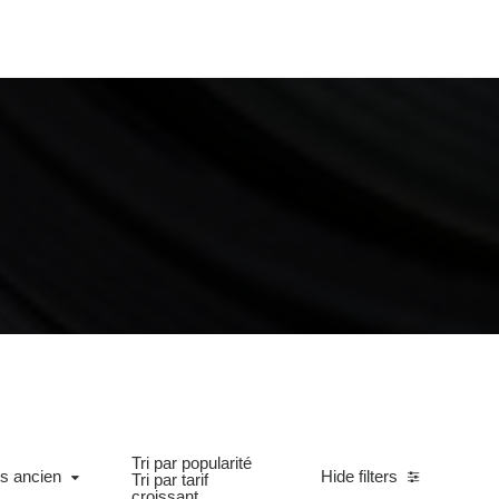
Tri par popularité
ncien
us ancien
Hide filters
Tri par tarif
croissant