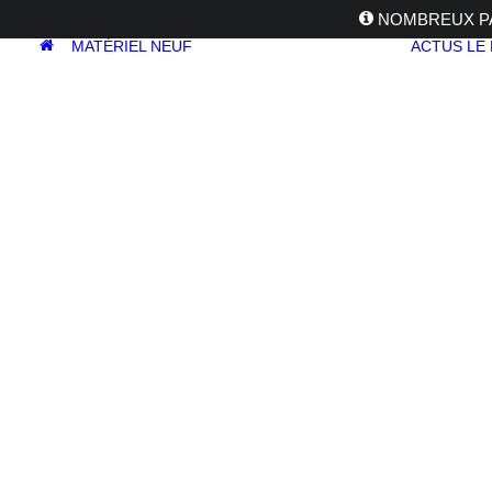
NOMBREUX PA
MATÉRIEL NEUF
ACTUS
LE
APPAREILS
PHOTOS
Reflex
Hybride
Compact
Moyen format
OBJECTIFS
Canon
Nikon
Fujifilm
Sony
Irix
Olympus
M.ZUIKO
Laowa
Panasonic