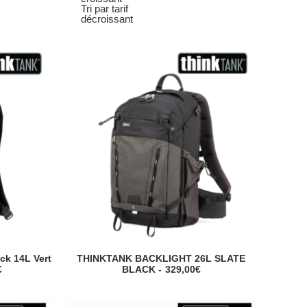
Tri par tarif
décroissant
ck 14L Vert
THINKTANK BACKLIGHT 26L SLATE
€
BLACK
329,00
€