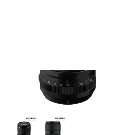
Films Couleur
Films Noir et Blanc
Appareil compact