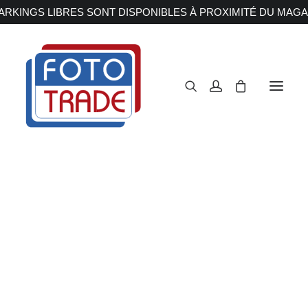
RKINGS LIBRES SONT DISPONIBLES À PROXIMITÉ DU MAGA
APPAREILS PHOTOS
Reflex
Hybride
Compact
Moyen format
OBJECTIFS
Canon
Nikon
Fujifilm
Sony
Irix
Olympus M.ZUIKO
Laowa