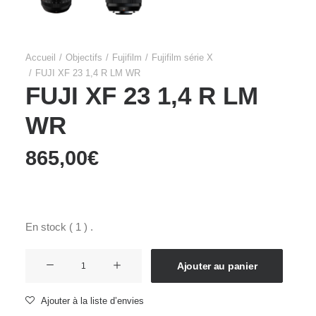
Accueil
Objectifs
Fujifilm
Fujifilm série X
FUJI XF 23 1,4 R LM WR
FUJI XF 23 1,4 R LM
WR
865,00
€
En stock ( 1 ) .
quantité
Ajouter au panier
de
FUJI
Ajouter à la liste d’envies
XF