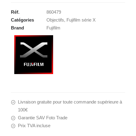
23
Réf.
860479
1,4
Catégories
Objectifs
,
Fujifilm série X
R
Brand
Fujifilm
LM
WR
Livraison gratuite pour toute commande supérieure à
100€
Garantie SAV Foto Trade
Prix TVA incluse