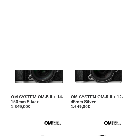
Films Couleur
Films Noir et Blanc
OM SYSTEM OM-3 + 12-
OM SYSTEM OM-5 II
Appareil compact
45mm f.4,0 PRO
BODY Beige
2.149,00
€
1.249,00
€
OM SYSTEM OM-5 II + 14-
OM SYSTEM OM-5 II + 12-
150mm Silver
45mm Silver
1.649,00
€
1.649,00
€