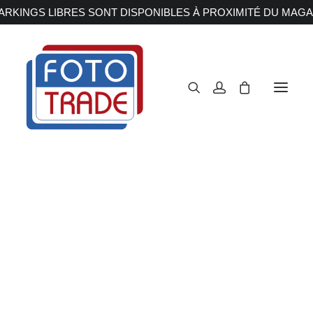
RKINGS LIBRES SONT DISPONIBLES À PROXIMITÉ DU MAGA
APPAREILS PHOTOS
Reflex
Hybride
Compact
Moyen format
OBJECTIFS
Canon
Nikon
Fujifilm
Sony
Irix
Olympus M.ZUIKO
Laowa