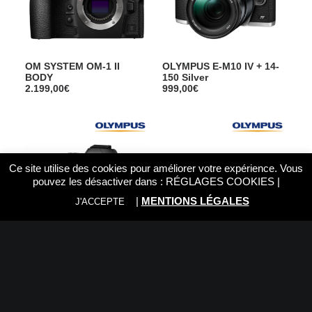
OM SYSTEM OM-1 II
OLYMPUS E-M10 IV + 14-
BODY
150 Silver
2.199,00
€
999,00
€
Ce site utilise des cookies pour améliorer votre expérience. Vous
pouvez les désactiver dans :
RÉGLAGES COOKIES
|
|
MENTIONS LÉGALES
J'ACCEPTE
OLYMPUS E-M10 IV + 14-
OLYMPUS E-M10 IV Body
150 Noir
Noir
999,00
€
799,00
€