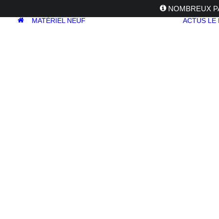
NOMBREUX PA
MATÉRIEL NEUF
ACTUS
LE
APPAREILS
PHOTOS
Reflex
Hybride
Compact
Moyen format
OBJECTIFS
Canon
Nikon
Fujifilm
Sony
Irix
Olympus
M.ZUIKO
Laowa
Panasonic