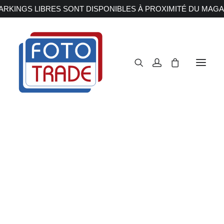
RKINGS LIBRES SONT DISPONIBLES À PROXIMITÉ DU MAGA
APPAREILS PHOTOS
Reflex
Hybride
X-S10
Compact
Moyen format
OBJECTIFS
Canon
Nikon
Accueil
Appareils Photos
Hybride
Fujifilm
X-S10
Fujifilm
Sony
Irix
Olympus M.ZUIKO
Laowa