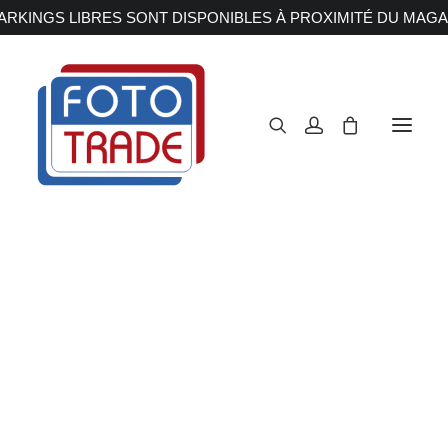
RKINGS LIBRES SONT DISPONIBLES À PROXIMITÉ DU MAGA
APPAREILS PHOTOS
Reflex
Hybride
Compact
Moyen format
OBJECTIFS
Canon
Nikon
Fujifilm
Sony
Irix
Olympus M.ZUIKO
Laowa