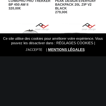
LOWEPRO PRO TREKKER
PEAK DESIGN EVERYDAY
BP 450 AW II
BACKPACK 20L ZIP V2
320,00
€
BLACK
279,00
€
Ce site utilise des cookies pour améliorer votre expérience. Vous
pouvez les désactiver dans :
RÉGLAGES COOKIES
|
|
MENTIONS LÉGALES
J'ACCEPTE
PEAK DESIGN EVERYDAY
PEAK DESIGN EVERYDAY
BACKPACK 15 ZIP V2 ASH
SLING 3L V2 NOIR
228,99
€
141,19
€