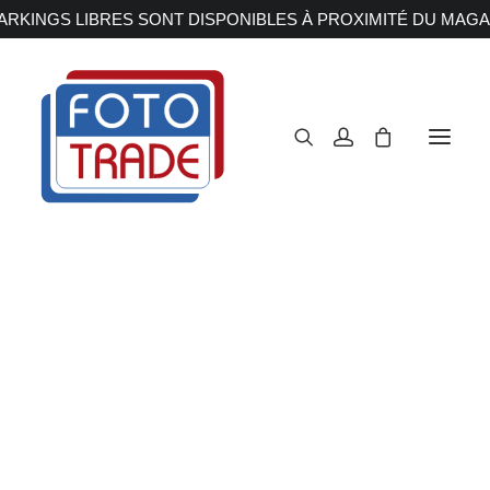
RKINGS LIBRES SONT DISPONIBLES À PROXIMITÉ DU MAGA
APPAREILS PHOTOS
Reflex
Hybride
Nikon
Compact
Moyen format
OBJECTIFS
Canon
Nikon
Accueil
Accessoires
Nikon
Fujifilm
Sony
Irix
Olympus M.ZUIKO
Laowa