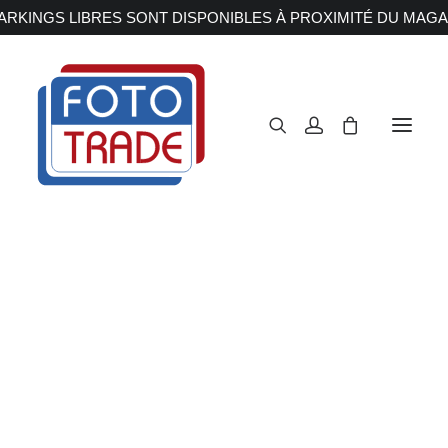
RKINGS LIBRES SONT DISPONIBLES À PROXIMITÉ DU MAGA
APPAREILS PHOTOS
Reflex
Hybride
Compact
OM-3
Moyen format
OBJECTIFS
Canon
Nikon
Accueil
Appareils Photos
Hybride
Fujifilm
Sony
Olympus-OM System
OM-3
Irix
Olympus M.ZUIKO
Laowa