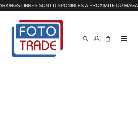
RKINGS LIBRES SONT DISPONIBLES À PROXIMITÉ DU MAGA
APPAREILS PHOTOS
Reflex
Hybride
Compact
EOS R6 Mark III
Moyen format
OBJECTIFS
Canon
Nikon
Accueil
Appareils Photos
Hybride
Canon
Fujifilm
Sony
EOS R6 Mark III
Irix
Olympus M.ZUIKO
Laowa