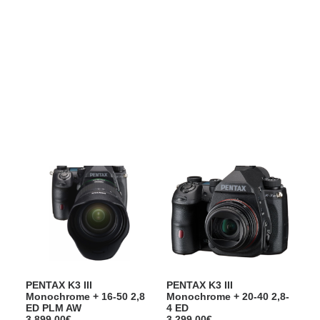
Films Couleur
Films Noir et Blanc
Appareil compact
CANON EOS 2000D + 18-
CANON EOS 1DX MARK III
55 IS II
Body
589,00
€
6.999,00
€
PENTAX K3 III
PENTAX K3 III
Monochrome + 16-50 2,8
Monochrome + 20-40 2,8-
ED PLM AW
4 ED
3.899,00
€
3.299,00
€