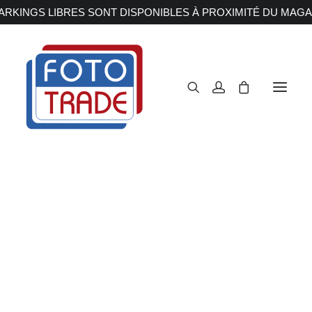
RKINGS LIBRES SONT DISPONIBLES À PROXIMITÉ DU MAGA
APPAREILS PHOTOS
Reflex
Hybride
Compact
Moyen format
OBJECTIFS
Canon
Nikon
Fujifilm
Sony
Irix
Olympus M.ZUIKO
Laowa