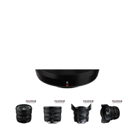
Films Couleur
Films Noir et Blanc
Appareil compact