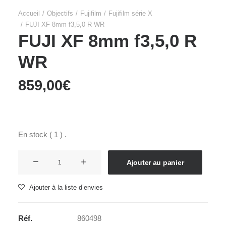
Accueil
Objectifs
Fujifilm
Fujifilm série X
FUJI XF 8mm f3,5,0 R WR
FUJI XF 8mm f3,5,0 R
WR
859,00
€
En stock ( 1 ) .
quantité
Ajouter au panier
de
FUJI
Ajouter à la liste d’envies
XF
8mm
Réf.
860498
f3,5,0