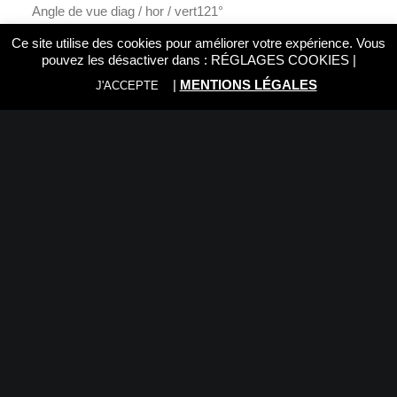
Angle de vue diag / hor / vert
121°
Longueur / diamètre
68mm x 52.8mm
Ce site utilise des cookies pour améliorer votre expérience. Vous
Poids (sans couvercles et pare-soleil)
215g
pouvez les désactiver dans :
RÉGLAGES COOKIES
|
Diamètre du filtre
62mm
|
MENTIONS LÉGALES
J'ACCEPTE
Distance minimale objet au plan de l’image
18m
Échelle maximale de l’image
0,07x
Monture
Fujifilm X
Nous vous recommandons: