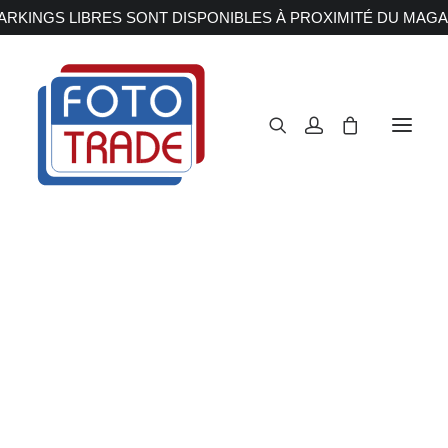
RKINGS LIBRES SONT DISPONIBLES À PROXIMITÉ DU MAGA
APPAREILS PHOTOS
Reflex
Hybride
Compact
Moyen format
OBJECTIFS
Canon
Nikon
Fujifilm
Sony
Irix
Olympus M.ZUIKO
Laowa