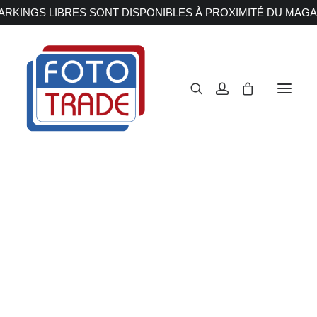
RKINGS LIBRES SONT DISPONIBLES À PROXIMITÉ DU MAGA
APPAREILS PHOTOS
Reflex
Hybride
Compact
Moyen format
OBJECTIFS
ZV-E1
Canon
Nikon
Fujifilm
Sony
Irix
Accueil
Appareils Photos
Hybride
Sony
ZV-E1
Olympus M.ZUIKO
Laowa