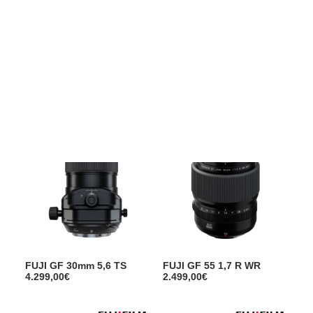
Films Couleur
Films Noir et Blanc
Appareil compact
FUJI GF 500 f5,6 R LM OIS
FUJI GF 110mm 5,6 TS
WR
Macro
3.689,00
€
3.699,00
€
FUJI GF 30mm 5,6 TS
FUJI GF 55 1,7 R WR
4.299,00
€
2.499,00
€