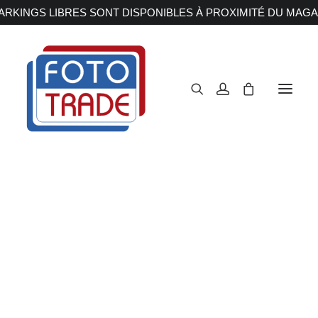
RKINGS LIBRES SONT DISPONIBLES À PROXIMITÉ DU MAGA
APPAREILS PHOTOS
Reflex
Hybride
Compact
Moyen format
OBJECTIFS
Canon
Nikon
Fujifilm
Sony
Irix
Olympus M.ZUIKO
Laowa