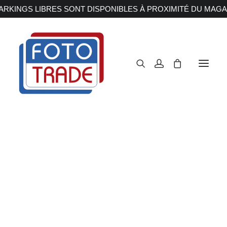
RKINGS LIBRES SONT DISPONIBLES À PROXIMITÉ DU MAGA
APPAREILS PHOTOS
Reflex
Hybride
Imprimante
Compact
Moyen format
OBJECTIFS
photo/Scanner
Canon
Nikon
Fujifilm
Sony
Accueil
Accessoires
Imprimante photo/Scanner
Irix
Olympus M.ZUIKO
Laowa