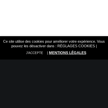
Films Couleur
Films Noir et Blanc
Appareil compact
Ce site utilise des cookies pour améliorer votre expérience. Vous
NIKON ZF + 40mm f2,0 SE
NIKON ZF Body Noir
pouvez les désactiver dans :
RÉGLAGES COOKIES
|
Noir
2.199,00
€
2.449,00
€
|
MENTIONS LÉGALES
J'ACCEPTE
© 2026 Foto Trade Luxembourg. | Tous droits réservés.