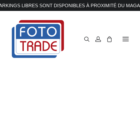
RKINGS LIBRES SONT DISPONIBLES À PROXIMITÉ DU MAGA
APPAREILS PHOTOS
Reflex
Hybride
Compact
Moyen format
OBJECTIFS
Canon
Nikon
Fujifilm
ZF
Sony
Irix
Olympus M.ZUIKO
Laowa