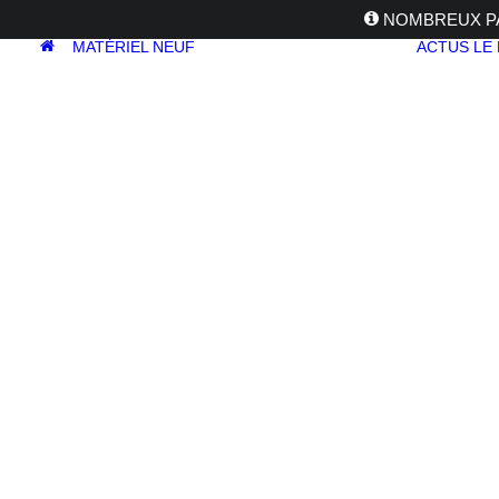
NOMBREUX PA
MATÉRIEL NEUF
ACTUS
LE
APPAREILS
PHOTOS
Reflex
Hybride
Compact
Moyen format
OBJECTIFS
Canon
Nikon
Fujifilm
Sony
Irix
Olympus
M.ZUIKO
Laowa
Panasonic