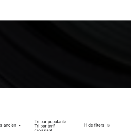
Tri par popularité
ncien
us ancien
Hide filters
Tri par tarif
croissant