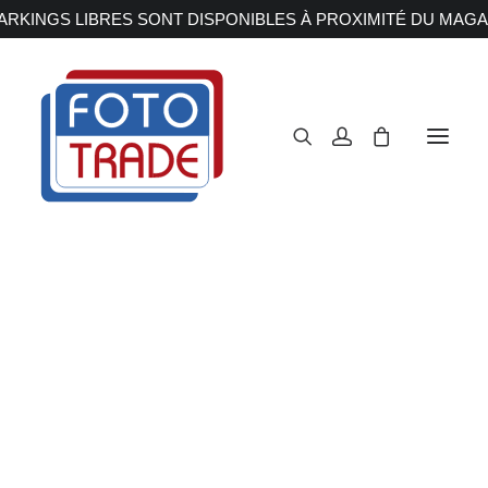
RKINGS LIBRES SONT DISPONIBLES À PROXIMITÉ DU MAGA
APPAREILS PHOTOS
Reflex
Hybride
D5600
Compact
Moyen format
OBJECTIFS
Canon
Nikon
Accueil
Appareils Photos
Reflex
Nikon
D5600
Fujifilm
Sony
Irix
Olympus M.ZUIKO
Laowa