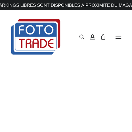
RKINGS LIBRES SONT DISPONIBLES À PROXIMITÉ DU MAGA
APPAREILS PHOTOS
Reflex
Hybride
Compact
GH7
Moyen format
OBJECTIFS
Canon
Nikon
Fujifilm
Accueil
Appareils Photos
Hybride
Panasonic
GH7
Sony
Irix
Olympus M.ZUIKO
Laowa