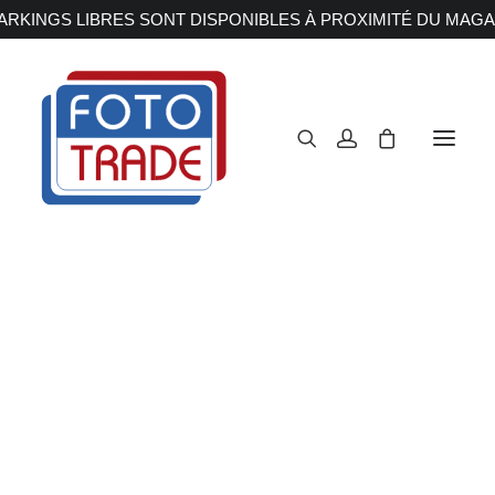
RKINGS LIBRES SONT DISPONIBLES À PROXIMITÉ DU MAGA
APPAREILS PHOTOS
Reflex
Hybride
Kenko
Compact
Moyen format
OBJECTIFS
Canon
Nikon
Accueil
Accessoires
Kenko
Fujifilm
Sony
Irix
Olympus M.ZUIKO
Laowa