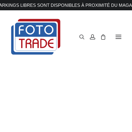
RKINGS LIBRES SONT DISPONIBLES À PROXIMITÉ DU MAGA
APPAREILS PHOTOS
Reflex
Hybride
Compact
Moyen format
OBJECTIFS
Canon
Nikon
Fujifilm
Sony
Irix
Olympus M.ZUIKO
Laowa