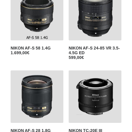
i
a
n
c
i
t
t
u
i
e
a
l
l
e
é
s
t
t
a
NIKON AF-S 58 1.4G
NIKON AF-S 24-85 VR 3.5-
i
:
1.699,00
€
4.5G ED
t
4
599,00
€
5
:
9
5
,
4
0
9
0
,
€
0
.
0
€
.
NIKON AF-S 28 1.8G
NIKON TC-20E III