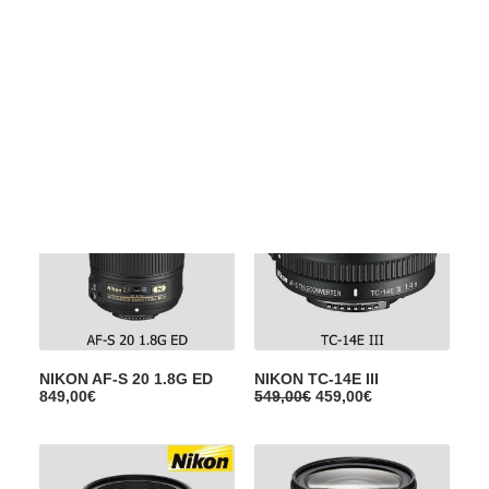
Films Couleur
Films Noir et Blanc
Appareil compact
Show filters
NIKON AF-S 20 1.8G ED
NIKON TC-14E III
L
L
849,00
€
549,00
€
459,00
€
e
e
p
p
r
r
i
i
x
x