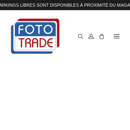
RKINGS LIBRES SONT DISPONIBLES À PROXIMITÉ DU MAGA
APPAREILS PHOTOS
Reflex
Hybride
Compact
Moyen format
OBJECTIFS
Canon
Nikon
Fujifilm
Sony
Irix
Olympus M.ZUIKO
Laowa