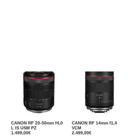
Films Couleur
Films Noir et Blanc
Appareil compact
Show filters
CANON RF 20-50mm f4,0
CANON RF 14mm f1,4
L IS USM PZ
VCM
1.499,00
€
2.499,00
€