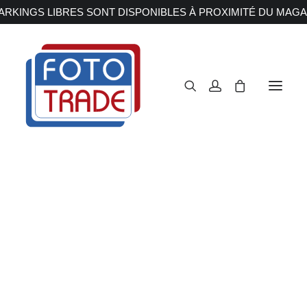
RKINGS LIBRES SONT DISPONIBLES À PROXIMITÉ DU MAGA
APPAREILS PHOTOS
Reflex
Hybride
Compact
Moyen format
OBJECTIFS
Canon
Nikon
Fujifilm
Sony
Irix
Olympus M.ZUIKO
Laowa