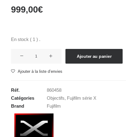
999,00
€
En stock ( 1 ) .
quantité
Ajouter au panier
de
FUJI
Ajouter à la liste d’envies
XF
10-
Réf.
860458
24
Catégories
Objectifs
,
Fujifilm série X
f4,0
Brand
Fujifilm
R
OIS
WR