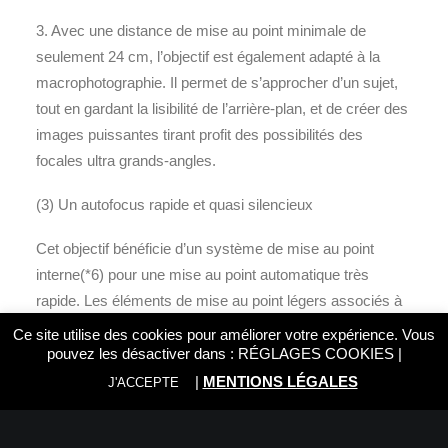
3. Avec une distance de mise au point minimale de
seulement 24 cm, l’objectif est également adapté à la
macrophotographie. Il permet de s’approcher d’un sujet,
tout en gardant la lisibilité de l’arrière-plan, et de créer des
images puissantes tirant profit des possibilités des
focales ultra grands-angles.
(3) Un autofocus rapide et quasi silencieux
Cet objectif bénéficie d’un système de mise au point
interne(*6) pour une mise au point automatique très
rapide. Les éléments de mise au point légers associés à
un moteur de haute précision permettent une mise au
Ce site utilise des cookies pour améliorer votre expérience. Vous
point automatique rapide, précise et quasi silencieuse. Ce
pouvez les désactiver dans :
RÉGLAGES COOKIES
|
dispositif des appareils de la Série X est particulièrement
|
MENTIONS LÉGALES
J'ACCEPTE
efficace avec les fonctions de mise au point automatique
sur le visage et les yeux.