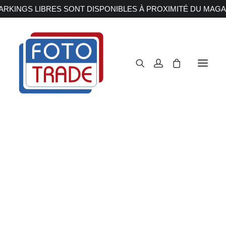
RKINGS LIBRES SONT DISPONIBLES À PROXIMITÉ DU MAGA
APPAREILS PHOTOS
Reflex
Hybride
Compact
Moyen format
OBJECTIFS
Canon
Nikon
Fujifilm
Sony
Irix
Olympus M.ZUIKO
Laowa