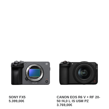
Films Couleur
Films Noir et Blanc
Appareil compact
Show filters
SONY FX5
CANON EOS R6 V + RF 20-
5.399,00
€
50 f4,0 L IS USM PZ
3.769,00
€