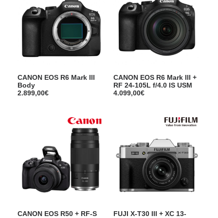
i
a
n
c
i
t
t
u
i
e
a
l
l
e
é
s
t
t
a
CANON EOS R6 Mark III
CANON EOS R6 Mark III +
i
:
Body
RF 24-105L f/4.0 IS USM
t
5
2.899,00
€
4.099,00
€
.
:
0
5
9
.
8
2
,
9
0
8
0
,
€
0
.
0
€
.
CANON EOS R50 + RF-S
FUJI X-T30 III + XC 13-