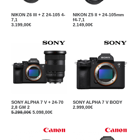
NIKON Z6 III + Z 24-105 4-
NIKON Z5 II + 24-105mm
7,1
f4-7,1
3.199,00
€
2.149,00
€
SONY ALPHA 7 V + 24-70
SONY ALPHA 7 V BODY
2,8 GM 2
2.999,00
€
L
L
5.298,00
€
5.098,00
€
e
e
p
p
r
r
i
i
x
x