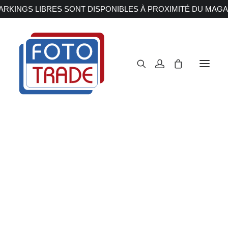
RKINGS LIBRES SONT DISPONIBLES À PROXIMITÉ DU MAGA
APPAREILS PHOTOS
Reflex
Hybride
Compact
Moyen format
OBJECTIFS
Canon
Nikon
Fujifilm
Sony
Irix
Olympus M.ZUIKO
Appareils
Laowa