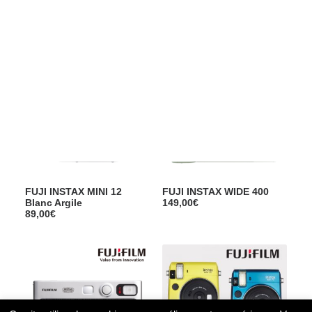
Films Couleur
379,00
€
Anniversaire
Films Noir et Blanc
229,90
€
Appareil compact
FUJI INSTAX MINI 12
FUJI INSTAX WIDE 400
Blanc Argile
149,00
€
89,00
€