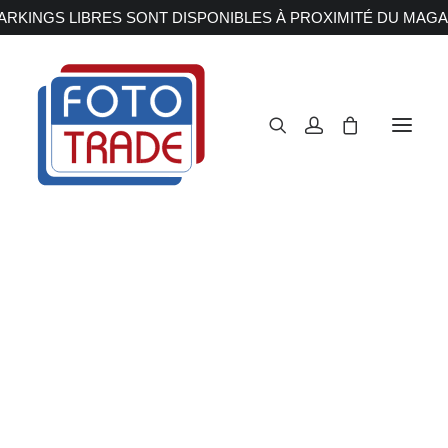
RKINGS LIBRES SONT DISPONIBLES À PROXIMITÉ DU MAGA
APPAREILS PHOTOS
Reflex
Hybride
ALPHA 7R V
Compact
Moyen format
OBJECTIFS
Canon
Nikon
Accueil
Appareils Photos
Hybride
Sony
Fujifilm
Sony
ALPHA 7R V
Irix
Olympus M.ZUIKO
Laowa