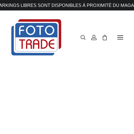
RKINGS LIBRES SONT DISPONIBLES À PROXIMITÉ DU MAGA
APPAREILS PHOTOS
Reflex
Hybride
Compact
Moyen format
OBJECTIFS
Canon
Nikon
Fujifilm
Sony
Irix
Olympus M.ZUIKO
Laowa