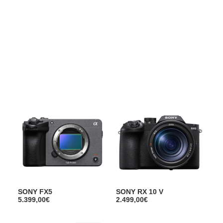
Films Couleur
Films Noir et Blanc
Appareil compact
Show filters
SONY FX5
SONY RX 10 V
5.399,00
€
2.499,00
€