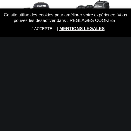
Ce site utilise des cookies pour améliorer votre expérience. Vous
pouvez les désactiver dans :
RÉGLAGES COOKIES
|
|
MENTIONS LÉGALES
J'ACCEPTE
CANON EOS 2000D + 18-
NIKON Z5 II + 24-105mm
55 IS II
f4-7,1
589,00
€
2.149,00
€