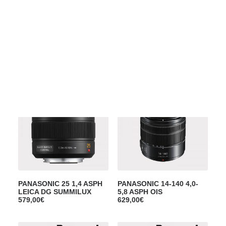
Films Couleur
Films Noir et Blanc
Appareil compact
PANASONIC 30mm 2,8
PANASONIC 20 1.7 II ASPH
Asph Macro
279,00
€
319,00
€
PANASONIC 25 1,4 ASPH
PANASONIC 14-140 4,0-
LEICA DG SUMMILUX
5,8 ASPH OIS
579,00
€
629,00
€