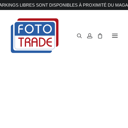
RKINGS LIBRES SONT DISPONIBLES À PROXIMITÉ DU MAGA
APPAREILS PHOTOS
Reflex
Hybride
Compact
Moyen format
OBJECTIFS
Canon
Nikon
Fujifilm
Sony
Irix
Olympus M.ZUIKO
Laowa