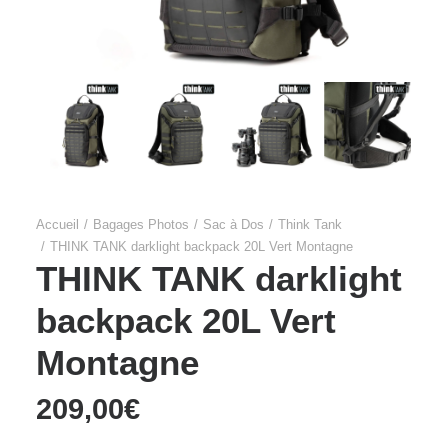
Accueil
Bagages Photos
Sac à Dos
Think Tank
THINK TANK darklight backpack 20L Vert Montagne
THINK TANK darklight
backpack 20L Vert
Montagne
209,00
€