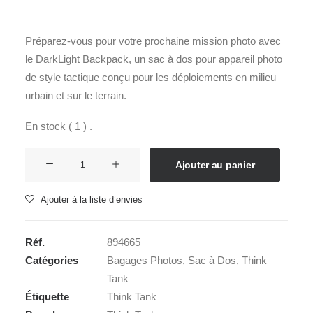
Préparez-vous pour votre prochaine mission photo avec
le DarkLight Backpack, un sac à dos pour appareil photo
de style tactique conçu pour les déploiements en milieu
urbain et sur le terrain.
En stock ( 1 ) .
quantité
Ajouter au panier
de
THINK
Ajouter à la liste d’envies
TANK
darklight
Réf.
894665
backpack
Catégories
Bagages Photos
,
Sac à Dos
,
Think
20L
Tank
Vert
Étiquette
Think Tank
Montagne