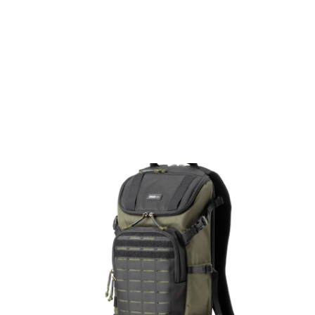
Films Couleur
Films Noir et Blanc
Appareil compact