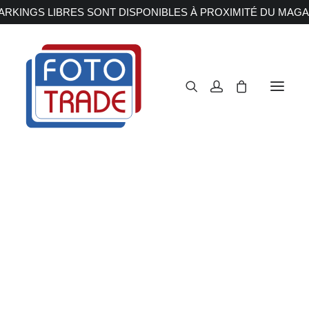
RKINGS LIBRES SONT DISPONIBLES À PROXIMITÉ DU MAGA
APPAREILS PHOTOS
Reflex
Hybride
Compact
Moyen format
OBJECTIFS
Canon
Nikon
Fujifilm
Sony
Irix
Olympus M.ZUIKO
Laowa