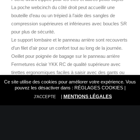
La poche webcinch du côté droit peut accueillir une
bouteille d’eau ou un trépied à l’aide des sangles de
compression supérieures et inférieures avec boucles SR
pour plus de sécurité.
Le support lombaire et le panneau arrière sont recouverts
d’un filet d’air pour un confort tout au long de la journée.
Oeillet pour poignée de bagage sur le panneau arrière
Fermetures éclair YKK RC de qualité supérieure avec
tirettes ergonomiques faciles à saisir avec des gants ou
des doigts gelés
Ce site utilise des cookies pour améliorer votre expérience. Vous
pouvez les désactiver dans :
RÉGLAGES COOKIES
|
Des séparateurs réglables permettent de ranger les
|
MENTIONS LÉGALES
grands téléobjectifs, le matériel photo traditionnel ou les
J'ACCEPTE
objets personnels.
Poignée sur le dessus
Bandes velcro sur le panneau avant pour les patchs
moraux personnalisés Ceinture de hanche amovible (20L
est rembourré)