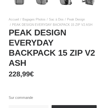
Accueil
Bagages Photos
Sac à Dos
Peak Design
PEAK DESIGN EVERYDAY BACKPACK 15 ZIP V2 ASH
PEAK DESIGN
EVERYDAY
BACKPACK 15 ZIP V2
ASH
228,99
€
Sur commande
quantité