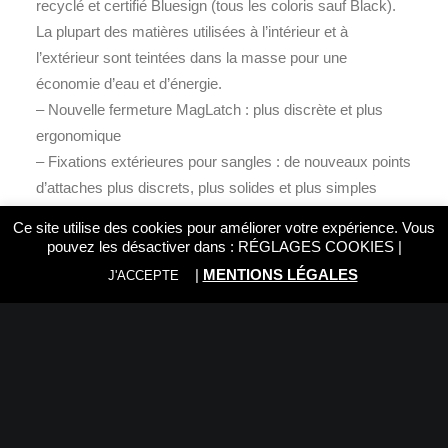
recyclé et certifié Bluesign (tous les coloris sauf Black).
La plupart des matières utilisées à l’intérieur et à
l’extérieur sont teintées dans la masse pour une
économie d’eau et d’énergie.
– Nouvelle fermeture MagLatch : plus discrète et plus
ergonomique
– Fixations extérieures pour sangles : de nouveaux points
d’attaches plus discrets, plus solides et plus simples
d’utilisation pour y fixer les sangles pour transport sur
Ce site utilise des cookies pour améliorer votre expérience. Vous
l’extérieur.
pouvez les désactiver dans :
RÉGLAGES COOKIES
|
|
MENTIONS LÉGALES
J'ACCEPTE
EVERYDAY BACKPACK ZIP
Everyday Backpack Zip est une version simplifiée –
visuellement et fonctionnellement – de l’Everyday
Backpack. Idéal pour un usage quotidien et un transport
de matériel photo léger. L’accès à la partie supérieure et
aux côtés se fait via une unique fermeture zippée étanche