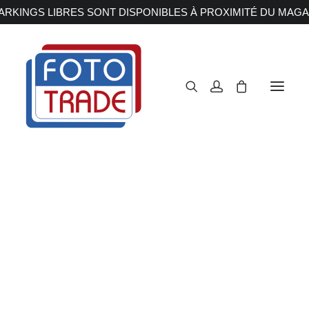
RKINGS LIBRES SONT DISPONIBLES À PROXIMITÉ DU MAGA
APPAREILS PHOTOS
Reflex
Hybride
Compact
Moyen format
OBJECTIFS
Canon
Nikon
Fujifilm
Sony
Irix
Olympus M.ZUIKO
Laowa