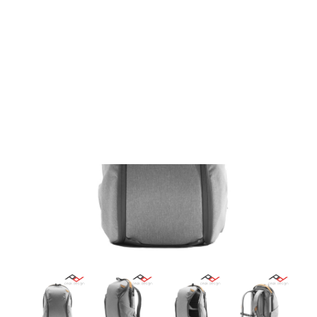
Films Couleur
Films Noir et Blanc
Appareil compact