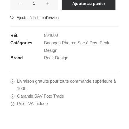
Ajouter au panier
de
PEAK
Ajouter à la liste d’envies
DESIGN
EVERYDAY
Réf.
894609
BACKPACK
Catégories
Bagages Photos
,
Sac à Dos
,
Peak
15
Design
ZIP
Brand
Peak Design
V2
ASH
Livraison gratuite pour toute commande supérieure à
100€
Garantie SAV Foto Trade
Prix TVA incluse