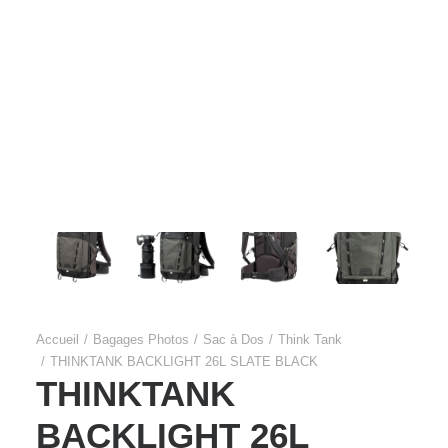
Films Couleur
Films Noir et Blanc
Appareil compact
Accueil
Bagages Photos
Sac à Dos
Think Tank
THINKTANK BACKLIGHT 26L SLATE BLACK
THINKTANK
BACKLIGHT 26L