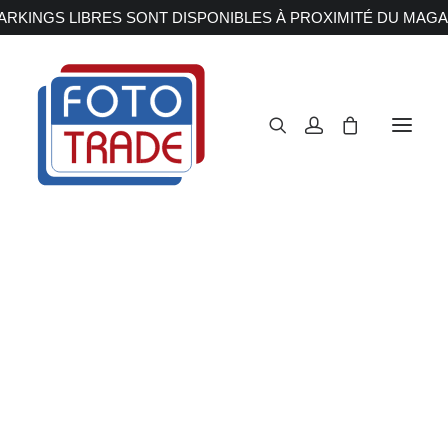
RKINGS LIBRES SONT DISPONIBLES À PROXIMITÉ DU MAGA
APPAREILS PHOTOS
Reflex
Hybride
Compact
Moyen format
OBJECTIFS
Canon
Nikon
Fujifilm
Sony
Irix
Olympus M.ZUIKO
Laowa