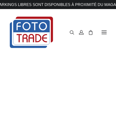
RKINGS LIBRES SONT DISPONIBLES À PROXIMITÉ DU MAGA
APPAREILS PHOTOS
Reflex
Hybride
Compact
Moyen format
OBJECTIFS
Canon
Nikon
Fujifilm
Sony
Irix
Olympus M.ZUIKO
Laowa