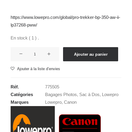
https://www.lowepro.com/global/pro-trekker-bp-350-aw-ii-
lp37268-pww/
En stock ( 1 ) .
quantité
Ajouter au panier
de
LOWEPRO
Ajouter à la liste d’envies
PRO
TREKKER
Réf.
775505
BP
Catégories
Bagages Photos
,
Sac à Dos
,
Lowepro
350
Marques
Lowepro
,
Canon
AW
II