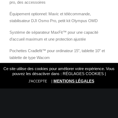
pro, des accessoires
Équipement optionnel: Mavic et télécommande,
stabilisateur DJI Osmo Pro, petit kit Olympus OMD
Système de séparateur MaxFit™ pour une capacité
d’accueil maximum et une protection ajustée
Pochettes Cradlefit™ pour ordinateur 15”, tablette 10” et
tablette de type Wacom
Ce site utilise des cookies pour améliorer votre expérience. Vous
Boite de rangement de matériel pour câbles, batteries,
pouvez les désactiver dans :
RÉGLAGES COOKIES
|
filtres, etc.
|
MENTIONS LÉGALES
J'ACCEPTE
Poche latérale avec fermeture à glissière pour une
bouteille d’eau
Deux sangles à ouverture rapide (incluses) et un support
(extension) pour fixer un trépied