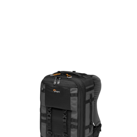
Films Couleur
Films Noir et Blanc
Appareil compact