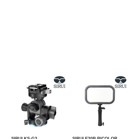
Films Couleur
Films Noir et Blanc
Appareil compact
Show filters
SIRUI KS-G3
SIRUI E30B BICOLOR