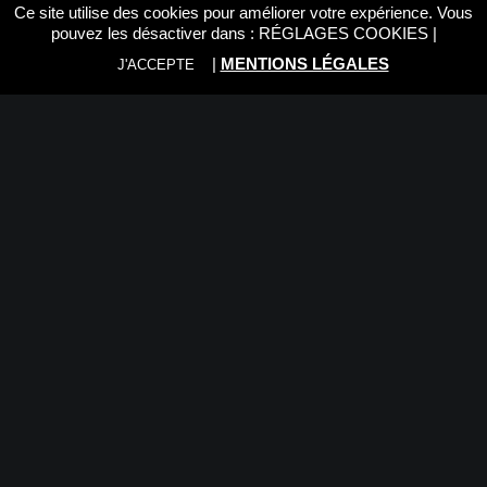
Ce site utilise des cookies pour améliorer votre expérience. Vous
pouvez les désactiver dans :
RÉGLAGES COOKIES
|
|
MENTIONS LÉGALES
J'ACCEPTE
SIRUI T-2204XL + E-20
SIRUI TY-LP70
271,30
€
35,30
€
SIRUI PA-20
SIRUI LE-60 LEVELING
89,00
€
BASE
109,93
€