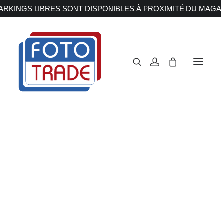
RKINGS LIBRES SONT DISPONIBLES À PROXIMITÉ DU MAGA
APPAREILS PHOTOS
Reflex
Hybride
Compact
Moyen format
OBJECTIFS
Canon
Nikon
Fujifilm
Sony
Irix
Olympus M.ZUIKO
Laowa