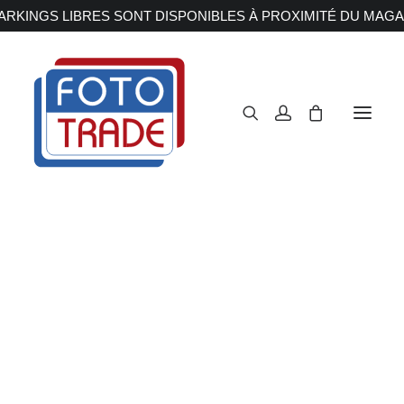
RKINGS LIBRES SONT DISPONIBLES À PROXIMITÉ DU MAGA
APPAREILS PHOTOS
Reflex
Hybride
Compact
Moyen format
OBJECTIFS
Canon
Nikon
Fujifilm
Sony
Irix
Olympus M.ZUIKO
Laowa