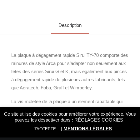
Description
La plaque à dégagement rapide Sirui TY-70 comporte des
rainures de style Arca pour s’adapter non seulement aux
têtes des séries Sirui G et K, mais également aux pinces
à dégagement rapide de plusieurs autres fabricants, tels
que Acratech, Foba, Graff et Wimberley.
La vis moletée de la plaque a un élément rabattable qui
vous permet de l’insérer sans outil dans le filetage 1 / 4-
Ce site utilise des cookies pour améliorer votre expérience. Vous
20 de n’importe quel appareil photo. La plaque TY-70 en
pouvez les désactiver dans :
RÉGLAGES COOKIES
|
alliage d’aluminium présente une surface caoutchoutée
|
MENTIONS LÉGALES
J'ACCEPTE
pour maintenir votre appareil photo en place. »