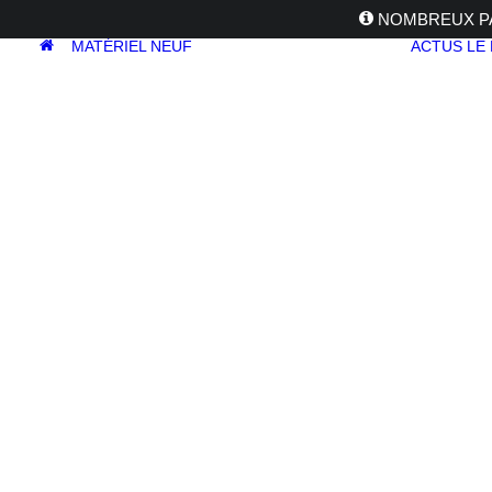
NOMBREUX PA
MATÉRIEL NEUF
ACTUS
LE
APPAREILS
PHOTOS
Reflex
Hybride
SIRUI PA-20
Compact
Moyen format
Accueil
Trépieds
Accessoires (Trepieds)
SIRUI PA-2
OBJECTIFS
Canon
Nikon
Fujifilm
Sony
Irix
Olympus
M.ZUIKO
Laowa
Panasonic