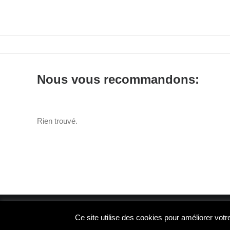
*Caméra non incluse dans la livraison
Nous vous recommandons:
Rien trouvé.
© 2026 Foto Trade Luxembourg. | Tous droits réservés.
Ce site utilise des cookies pour améliorer vot