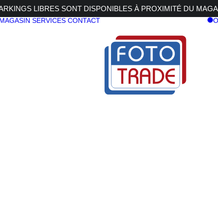
RKINGS LIBRES SONT DISPONIBLES À PROXIMITÉ DU MAGA
 MAGASIN
SERVICES
CONTACT
O
0
SIRUI PA-2
89,00
€