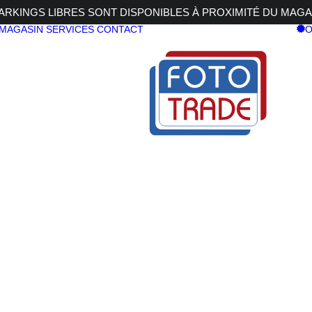
RKINGS LIBRES SONT DISPONIBLES À PROXIMITÉ DU MAGA
 MAGASIN
SERVICES
CONTACT
O
SIRUI KTV
198,99
€