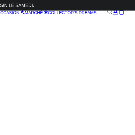
SIN LE SAMEDI.
CCASION
MARCHÉ
COLLECTOR’S DREAMS
1+G10X