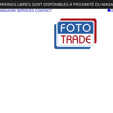
RKINGS LIBRES SONT DISPONIBLES À PROXIMITÉ DU MAGA
 MAGASIN
SERVICES
CONTACT
O
 64GB 1500MB/s
CF EXPRESS 64GB 1500MB/s
SANDISK 
EXPRESS 