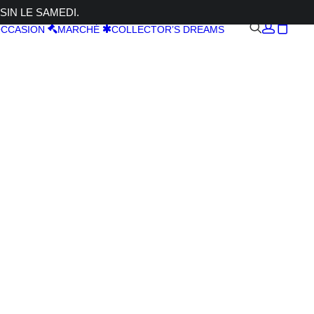
SIN LE SAMEDI.
CCASION
MARCHÉ
COLLECTOR’S DREAMS
CF
64GB