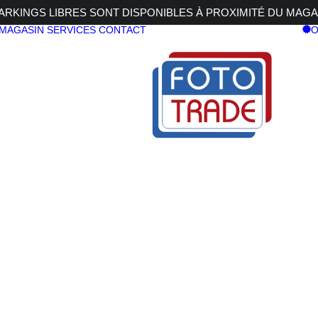
RKINGS LIBRES SONT DISPONIBLES À PROXIMITÉ DU MAGA
 MAGASIN
SERVICES
CONTACT
O
 256GB 1700MB/s
CF EXPRESS 256GB 1700MB/s
SANDISK 
EXPRESS 