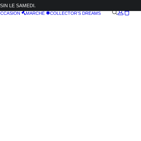
SIN LE SAMEDI.
CCASION
MARCHÉ
COLLECTOR’S DREAMS
CF
256GB